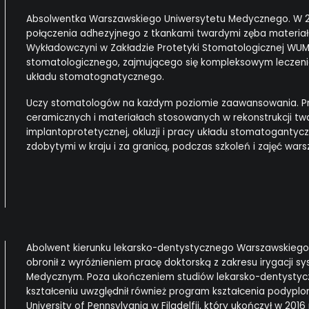
Absolwentka Warszawskiego Uniwersytetu Medycznego. W 20
połączenia adhezyjnego z tkankami twardymi zęba materia
Wykładowczyni w Zakładzie Protetyki Stomatologicznej WUM.
stomatologicznego, zajmującego się kompleksowym leczeni
układu stomatognatycznego.
Uczy stomatologów na każdym poziomie zaawansowania. Pro
ceramicznych i materiałach stosowanych w rekonstrukcji tw
implantoprotetycznej, okluzji i pracy układu stomatogantyczn
zdobytymi w kraju i za granicą, podczas szkoleń i zajęć war
Abolwent kierunku lekarsko-dentystycznego Warszawskiego 
obronił z wyróżnieniem pracę doktorską z zakresu irygacji
Medycznym. Poza ukończeniem studiów lekarsko-dentystycz
kształceniu uwzględnił również program kształcenia podypl
University of Pennsylvania w Filadelfii, który ukończył w 20