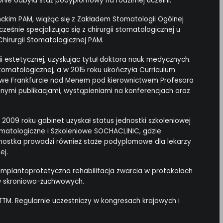
pnie odbyła staż podyplomowy na rodzimej uczelni.
kim PAM, wiążąc się z Zakładem Stomatologii Ogólnej
eśnie specjalizując się z chirurgii stomatologicznej u
hirurgii Stomatologicznej PAM.
i estetycznej, uzyskując tytuł doktora nauk medycznych.
 stomatologicznej, a w 2015 roku ukończyła Curriculum
o we Frankfurcie nad Menem pod kierownictwem Profesora
ymi publikacjami, wystąpieniami na konferencjach oraz
2009 roku gabinet uzyskał status jednostki szkoleniowej
tomatologiczne i Szkoleniowe SOCHACLINIC, gdzie
dnostka prowadzi również staże podyplomowe dla lekarzy
ej.
mplantoprotetyczna rehabilitacja zwarcia w protokołach
w skroniowo-żuchwowych.
PTTM. Regularnie uczestniczy w kongresach krajowych i