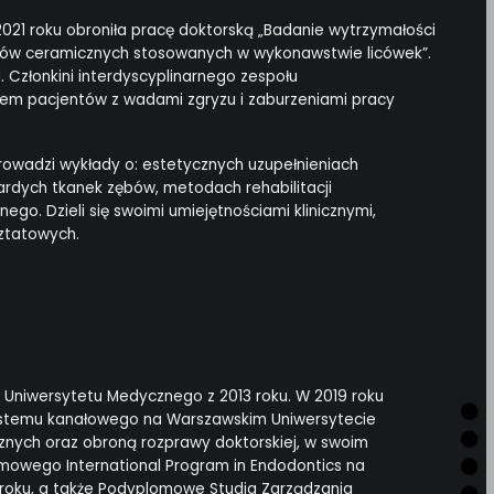
21 roku obroniła pracę doktorską „Badanie wytrzymałości
łów ceramicznych stosowanych w wykonawstwie licówek”.
 Członkini interdyscyplinarnego zespołu
em pacjentów z wadami zgryzu i zaburzeniami pracy
wadzi wykłady o: estetycznych uzupełnieniach
ardych tkanek zębów, metodach rehabilitacji
ego. Dzieli się swoimi umiejętnościami klinicznymi,
sztatowych.
Uniwersytetu Medycznego z 2013 roku. W 2019 roku
 systemu kanałowego na Warszawskim Uniwersytecie
nych oraz obroną rozprawy doktorskiej, w swoim
omowego International Program in Endodontics na
16 roku, a także Podyplomowe Studia Zarządzania