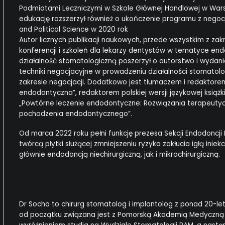
Podmiotami Leczniczymi w Szkole Głównej Handlowej w War
edukację rozszerzył również o ukończenie programu z negoc
and Political Science w 2020 rok
Autor licznych publikacji naukowych, przede wszystkim z za
konferencji i szkoleń dla lekarzy dentystów w tematyce endod
działalność stomatologiczną poszerzył o autorstwo i wydani
techniki negocjacyjne w prowadzeniu działalności stomatolo
zakresie negocjacji. Dodatkowo jest tłumaczem i redaktorem p
endodontyczna”, redaktorem polskiej wersji językowej książk
„Powtórne leczenie endodontyczne: Rozwiązania terapeuty
pochodzenia endodontycznego”.
Od marca 2022 roku pełni funkcję prezesa Sekcji Endodoncj
twórcą płytki służącej zmniejszeniu ryzyka zakłucia igłą iniek
głównie endodoncją niechirurgiczną, jak i mikrochirurgiczną.
Dr Socha to chirurg stomatolog i implantolog z ponad 20
od początku związana jest z Pomorską Akademią Medyczną 