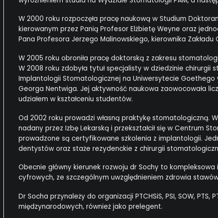
wyróżnieniem studia na Wydziale Stomatologii PAM, a nastę
W 2000 roku rozpoczęła pracę naukową w Studium Doktoranc
kierowanym przez Panią Profesor Elżbietę Weyne oraz jednocz
Pana Profesora Jerzego Malinowskiego, kierownika Zakładu C
W 2005 roku obroniła pracę doktorską z zakresu stomatologi
W 2008 roku zdobyła tytuł specjalisty w dziedzinie chirurgii
Implantologii Stomatologicznej na Uniwersytecie Goetheg
Georga Nentwiga. Jej aktywność naukowa zaowocowała liczn
udziałem w kształceniu studentów.
Od 2002 roku prowadzi własną praktykę stomatologiczną. W 
nadany przez Izbę Lekarską i przekształcił się w Centrum S
prowadzone są certyfikowane szkolenia z implantologii. Je
dentystów oraz staże rezydenckie z chirurgii stomatologiczn
Obecnie główny kierunek rozwoju dr Sochy to kompleksowa i
cyfrowych, ze szczególnym uwzględnieniem zdrowia stawó
Dr Socha przynależy do organizacji PTCHSiS, PSI, SOW, PTS, 
międzynarodowych, również jako prelegent.