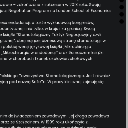
szawie – zakończone z sukcesem w 2018 roku. Swoją
jacji Negotiation Program na London School of Economics
kresu endodoncji, a także wykładowcą kongresów,
ontycznej i nie tylko, w kraju i za granicą. Swoją
e książki “Stomatologiczny Taktyk Negocjacyjny czyli
gicznej”, obejmującej biznesową stronę stomatologii w
olskiej wersji językowej książki „Mikrochirurgia
i „Mikrochirurgia w endodoncji” oraz tłumaczem książki
czne w chorobach tkanek okołowierzchołkowych
i Polskiego Towarzystwa Stomatologicznego. Jest również
cyjną pod nazwą SafeTri. W pracy klinicznej zajmuję się
-letnim doświadczeniem zawodowym. Jej droga zawodowa
oraz ze Szczecinem. W 1999 roku ukończyła z